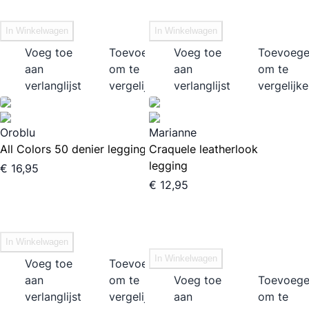
In Winkelwagen
In Winkelwagen
Voeg toe
Toevoegen
Voeg toe
Toevoeg
aan
om te
aan
om te
verlanglijst
vergelijken
verlanglijst
vergelijk
Oroblu
Marianne
All Colors 50 denier legging
Craquele leatherlook
legging
€ 16,95
€ 12,95
In Winkelwagen
In Winkelwagen
Voeg toe
Toevoegen
aan
om te
Voeg toe
Toevoeg
verlanglijst
vergelijken
aan
om te