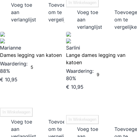
In Winkelwagen
Voeg toe
Toevoegen
aan
om te
Voeg toe
Toevoeg
verlanglijst
vergelijken
aan
om te
verlanglijst
vergelijk
Marianne
Sarlini
Dames legging van katoen
Lange dames legging van
katoen
Waardering:
5
88%
Waardering:
9
80%
€ 10,95
€ 10,95
In Winkelwagen
In Winkelwagen
Voeg toe
Toevoegen
aan
om te
Voeg toe
Toevoeg
verlanglijst
vergelijken
aan
om te