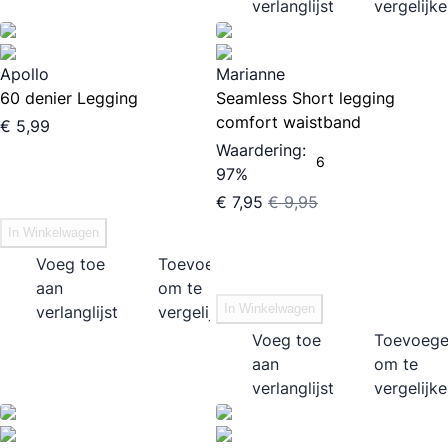
verlanglijst
vergelijk
Apollo
Marianne
60 denier Legging
Seamless Short legging
comfort waistband
€ 5,99
Waardering:
6
97%
€ 7,95
€ 9,95
In Winkelwagen
Voeg toe
Toevoegen
aan
om te
In Winkelwagen
verlanglijst
vergelijken
Voeg toe
Toevoeg
aan
om te
verlanglijst
vergelijk