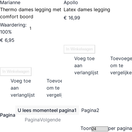
Marianne
Apollo
Thermo dames legging met
Latex dames legging
comfort boord
€ 16,99
Waardering:
1
100%
€ 6,95
In Winkelwagen
Voeg toe
Toevoeg
aan
om te
In Winkelwagen
verlanglijst
vergelijk
Voeg toe
Toevoegen
aan
om te
verlanglijst
vergelijken
U lees momenteel pagina
1
Pagina
2
Pagina
Pagina
Volgende
Toon
per pagina