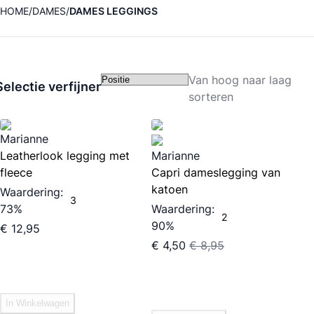
HOME
DAMES
DAMES LEGGINGS
Van hoog naar laag
Selectie verfijnen
sorteren
Marianne
Leatherlook legging met
Marianne
fleece
Capri dameslegging van
katoen
Waardering:
3
73%
Waardering:
2
90%
€ 12,95
€ 4,50
€ 8,95
In Winkelwagen