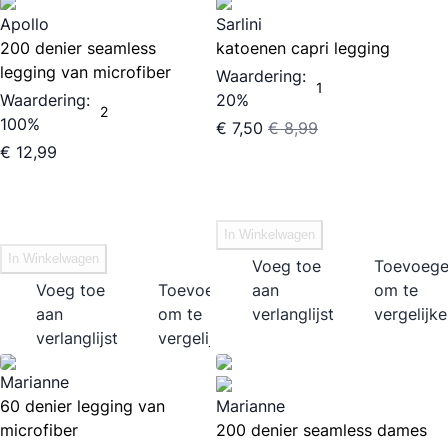
Apollo
Sarlini
200 denier seamless
katoenen capri legging
legging van microfiber
Waardering:
1
Waardering:
20%
2
100%
€ 7,50
€ 8,99
€ 12,99
In Winkelwagen
In Winkelwagen
Voeg toe
Toevoeg
Voeg toe
Toevoegen
aan
om te
aan
om te
verlanglijst
vergelijk
verlanglijst
vergelijken
Marianne
60 denier legging van
Marianne
microfiber
200 denier seamless dames