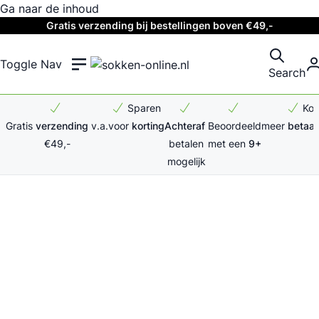
Ga naar de inhoud
Gratis verzending bij bestellingen boven €49,-
Toggle Nav
Search
Sparen
Ko
Gratis
verzending
v.a.
voor
korting
Achteraf
Beoordeeld
meer
betaal
€49,-
betalen
met een
9+
mogelijk