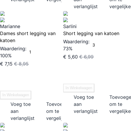
verlanglijst
vergelijk
Marianne
Sarlini
Dames short legging van
Short legging van katoen
katoen
Waardering:
3
Waardering:
73%
1
100%
€ 5,60
€ 6,99
€ 7,15
€ 8,95
In Winkelwagen
In Winkelwagen
Voeg toe
Toevoeg
Voeg toe
Toevoegen
aan
om te
aan
om te
verlanglijst
vergelijk
verlanglijst
vergelijken