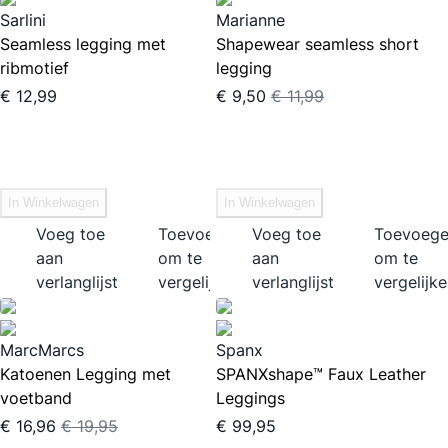
Sarlini
Marianne
Seamless legging met
Shapewear seamless short
ribmotief
legging
€ 12,99
€ 9,50
€ 11,99
In Winkelwagen
In Winkelwagen
Voeg toe
Toevoegen
Voeg toe
Toevoeg
aan
om te
aan
om te
verlanglijst
vergelijken
verlanglijst
vergelijk
MarcMarcs
Spanx
Katoenen Legging met
SPANXshape™ Faux Leather
voetband
Leggings
€ 16,96
€ 19,95
€ 99,95