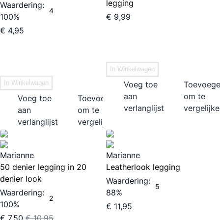
legging
Waardering:
4
100%
€ 9,99
€ 4,95
In Winkelwagen
In Winkelwagen
Voeg toe
Toevoeg
aan
om te
Voeg toe
Toevoegen
verlanglijst
vergelijk
aan
om te
verlanglijst
vergelijken
Marianne
Marianne
50 denier legging in 20
Leatherlook legging
denier look
Waardering:
5
Waardering:
88%
2
100%
€ 11,95
€ 7,50
€ 10,95