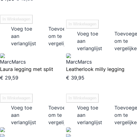
In Winkelwagen
In Winkelwagen
Voeg toe
Toevoegen
Voeg toe
Toevoeg
aan
om te
aan
om te
verlanglijst
vergelijken
verlanglijst
vergelijk
MarcMarcs
MarcMarcs
Laura legging met split
Leatherlook milly legging
€ 29,59
€ 39,95
In Winkelwagen
In Winkelwagen
Voeg toe
Toevoegen
Voeg toe
Toevoeg
aan
om te
aan
om te
verlanglijst
vergelijken
verlanglijst
vergelijk