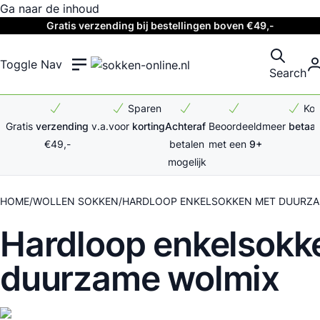
Ga naar de inhoud
Gratis verzending bij bestellingen boven €49,-
Toggle Nav
Search
Sparen
Ko
Gratis
verzending
v.a.
voor
korting
Achteraf
Beoordeeld
meer
betaal
€49,-
betalen
met een
9+
mogelijk
HOME
WOLLEN SOKKEN
HARDLOOP ENKELSOKKEN MET DUURZA
Hardloop enkelsokk
duurzame wolmix